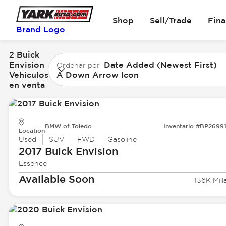
Shop
Sell/Trade
Fin
Brand Logo
2 Buick
Envision
Date Added (Newest First)
Ordenar por
Vehículos
A Down Arrow Icon
en venta
BMW of Toledo
Inventario #BP2699
Location
Used
SUV
FWD
Gasoline
2017 Buick
Envision
Essence
Available Soon
136K Mill