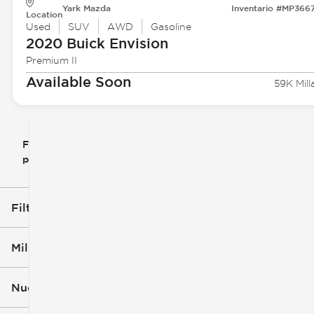
Yark Mazda
Inventario #MP366
Location
Used
SUV
AWD
Gasoline
2020 Buick
Envision
Premium II
Available Soon
59K Mill
Filtrar
Restablecer
clear
filtros
por
icon
Filtros aplicados (2)
Buick
Envision
Millaje
Nuevo o usado
58k mi
137k mi