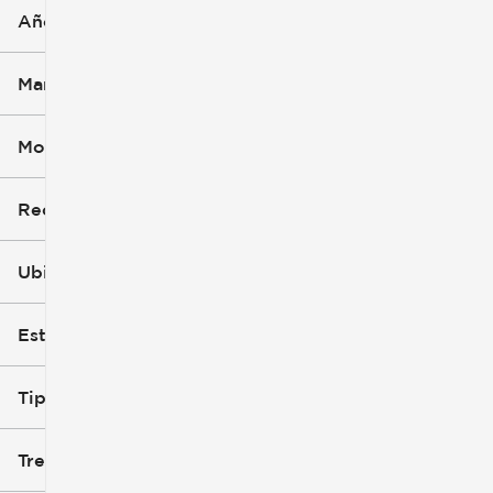
Año
Marca (1)
Modelo (1)
Recorte
Ubicación
Estilo de carrocería
Tipo de combustible
Tren de tracción