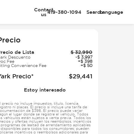
Contact
419-380-1094
Search
Language
us
e
Precio
recio de Lista
$
32,990
ark Descuento
-
$
3,997
oc Fee
+
$
398
itling Convenience Fee
+
$
50
Yark Precio*
$
29,441
Estoy interesado
l precio no incluye impuestos, título, licencia,
egistro ni placas. El precio sí incluye una tarifa de
ocumentación de $398. El precio puede variar
egún el lugar donde se registre el vehículo. Todos
os vehículos están sujetos a venta previa. Todos los
recios y ofertas incluyen los reembolsos, incentivos
 programas de lealtad de arrendamiento aplicables
 disponibles para todos los consumidores; pueden
plicarse incentivos o reembolsos adicionales para