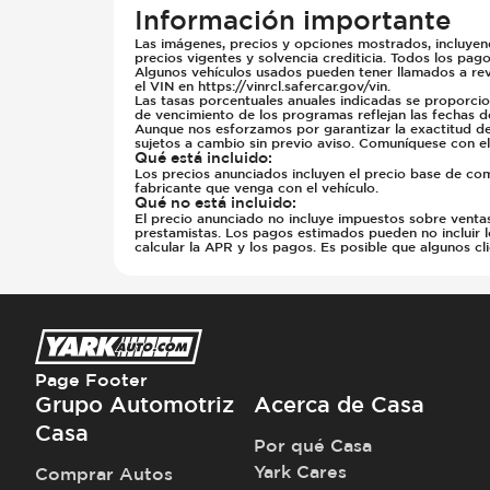
Información importante
Las imágenes, precios y opciones mostrados, incluyendo 
precios vigentes y solvencia crediticia. Todos los pag
Algunos vehículos usados pueden tener llamados a rev
el VIN en https://vinrcl.safercar.gov/vin.
Las tasas porcentuales anuales indicadas se proporci
de vencimiento de los programas reflejan las fechas 
Aunque nos esforzamos por garantizar la exactitud de t
sujetos a cambio sin previo aviso. Comuníquese con el
Qué está incluido
:
Los precios anunciados incluyen el precio base de com
fabricante que venga con el vehículo.
Qué no está incluido
:
El precio anunciado no incluye impuestos sobre ventas, 
prestamistas. Los pagos estimados pueden no incluir l
calcular la APR y los pagos. Es posible que algunos c
Page Footer
Grupo Automotriz
Acerca de Casa
Casa
Por qué Casa
Yark Cares
Comprar Autos