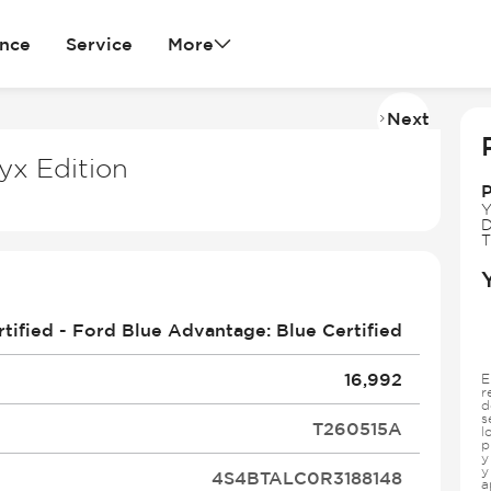
ance
Service
More
Next
Imag
2
x Edition
of
P
36
Y
D
T
rtified - Ford Blue Advantage: Blue Certified
16,992
E
r
d
s
T260515A
l
p
y
y
4S4BTALC0R3188148
a