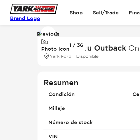
Shop
Sell/Trade
Fin
Brand Logo
Previous
Image
1 / 36
1
2024 Subaru Outback
Ony
Photo Icon
of
Yark Ford
Disponible
36
Resumen
Condición
Ce
Millaje
Número de stock
VIN