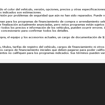
el color del vehículo, versión, opciones, precios y otras especificaciones,
os indicados son estimaciones.
isión por problemas de seguridad que aún no han sido reparados. Puede ver
onan para los programas de financiamiento de compra o arrendamiento selec
de finalización actualmente anunciadas, pero estos programas están sujeto
odos los precios e información de los vehículos, pueden ocurrir errores. Lo
 concesionario para confirmar todos los detalles.
pra, el equipo y los accesorios actuales, un cargo de documentación de $3
títulos, tarifas de registro del vehículo, cargos de financiamiento ni otros
os cargos de financiamiento iniciales que deben pagarse para poder calific
lientes no califiquen para los programas indicados. Sus términos pueden va