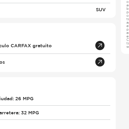
c
a
b
SUV
p
c
t
a
e
p
e
e
C
t
hículo CARFAX gratuito
s
tos
iudad
:
26 MPG
arretera
:
32 MPG