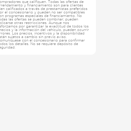
ompradores que califiquen. Todas las ofertas de
rrendamiento y financiamiento son para clientes
ien calificados a través de prestamistas preferidos
or el concesionario y pueden no ser compatibles
on programas especiales de financiamiento. No
odas las ofertas se pueden combinar; pueden
plicarse otras restricciones. Aunque nos
sforzamos por garantizar la exactitud de todos los
recios y la información del vehículo, pueden ocurrir
rrores. Los precios, incentivos y la disponibilidad
stán sujetos a cambio sin previo aviso.
omuníquese con el concesionario para confirmar
odos los detalles. No se requiere depósito de
eguridad.