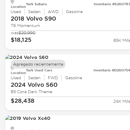
Yark Subaru
Inventario #S26078
Location
Used
Sedan
AWD
Gasoline
2018 Volvo
S90
T6 Momentum
was
$20,990
$18,125
85K Mill
Agregado recientemente
Yark Used Cars
Inventario #D26075
Location
Used
Sedan
FWD
Gasoline
2024 Volvo
S60
B5 Core Dark Theme
$28,438
24K Mill