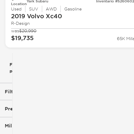
Yark Subaru
Inventario #S26060
Location
Used
SUV
AWD
Gasoline
2019 Volvo
Xc40
R-Design
was
$20,990
$19,735
65K Mill
Filtrar
Restablecer
clear
filtros
por
icon
Filtros aplicados (1)
Volvo
Precio
Millaje
$18k
$29k