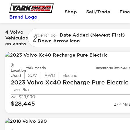
Shop
Sell/Trade
Fin
Brand Logo
4 Volvo
Date Added (Newest First)
Ordenar por
Vehículos
A Down Arrow Icon
en venta
Yark Mazda
Inventario #MP365
Location
Used
SUV
AWD
Electric
2023 Volvo
Xc40 Recharge Pure Electric
Twin Plus
was
$29,990
$28,445
27K Mill