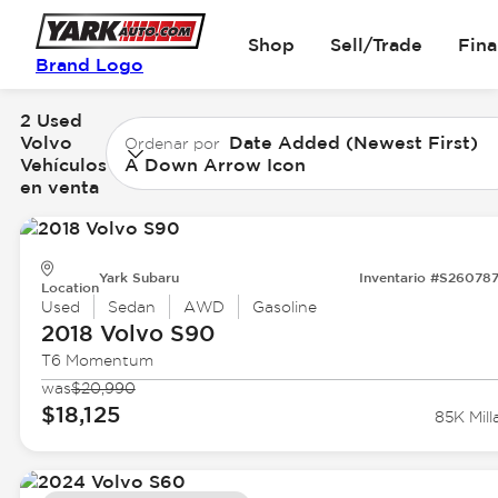
Shop
Sell/Trade
Fin
Brand Logo
2 Used
Volvo
Date Added (Newest First)
Ordenar por
Vehículos
A Down Arrow Icon
en venta
Yark Subaru
Inventario #S26078
Location
Used
Sedan
AWD
Gasoline
2018 Volvo
S90
T6 Momentum
was
$20,990
$18,125
85K Mill