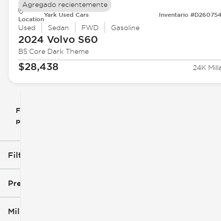
Agregado recientemente
Yark Used Cars
Inventario #D26075
Location
Used
Sedan
FWD
Gasoline
2024 Volvo
S60
B5 Core Dark Theme
$28,438
24K Mill
Filtrar
Restablecer
clear
filtros
por
icon
Filtros aplicados (3)
Used
Volvo
Precio
Sedan
Millaje