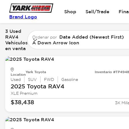
Shop
Sell/Trade
Fin
Brand Logo
3 Used
RAV4
Date Added (Newest First)
Ordenar por
Vehículos
A Down Arrow Icon
en venta
Yark Toyota
Inventario #TP494
Location
Used
SUV
FWD
Gasoline
2025 Toyota
RAV4
XLE Premium
$38,438
3K Mill