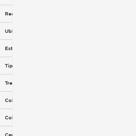
Recorte
Ubicación
Estilo de carrocería
Tipo de combustible
Tren de tracción
Color exterior
Color interior
Características