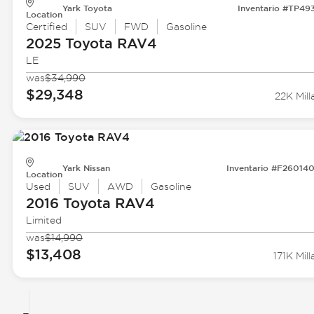
Yark Toyota
Inventario #TP49
Location
Certified
SUV
FWD
Gasoline
2025 Toyota
RAV4
LE
was
$34,990
$29,348
22K Mill
Yark Nissan
Inventario #F26014
Location
Used
SUV
AWD
Gasoline
2016 Toyota
RAV4
Limited
was
$14,990
$13,408
171K Mill