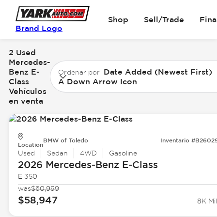
Shop
Sell/Trade
Fin
Brand Logo
2 Used
Mercedes-
Benz E-
Date Added (Newest First)
Ordenar por
Class
A Down Arrow Icon
Vehículos
en venta
BMW of Toledo
Inventario #B2602
Location
Used
Sedan
4WD
Gasoline
2026 Mercedes-Benz
E-Class
E 350
was
$60,999
$58,947
8K Mil