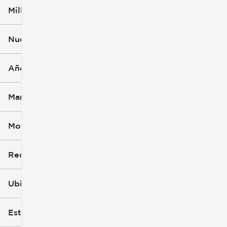
Millaje
$14k
$59k
Nuevo o usado (1)
7k mi
128k mi
Año
Marca (1)
Modelo (1)
Recorte
Ubicación
Estilo de carrocería