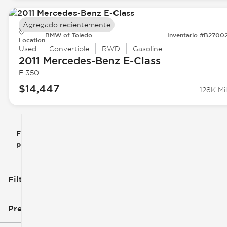
Agregado recientemente
BMW of Toledo
Inventario #B2700
Location
Used
Convertible
RWD
Gasoline
2011 Mercedes-Benz
E-Class
E 350
$14,447
128K Mil
Filtrar
Restablecer
clear
filtros
por
icon
Filtros aplicados (3)
Used
Mercedes-Benz
Precio
E-Class