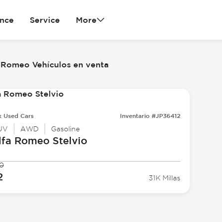
ance
Service
More
a Romeo Vehículos en venta
k Used Cars
Inventario #JP36412
UV
AWD
Gasoline
lfa Romeo
Stelvio
0
2
31K Millas