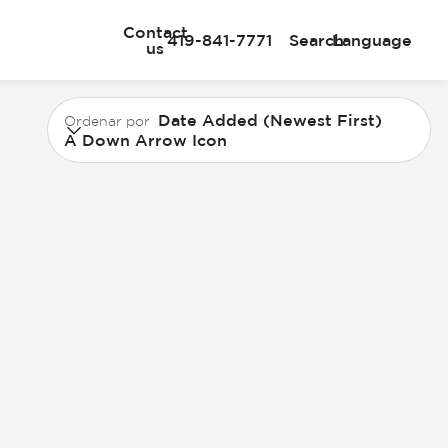
Contact
419-841-7771
Search
Language
us
Date Added (Newest First)
Ordenar por
A Down Arrow Icon