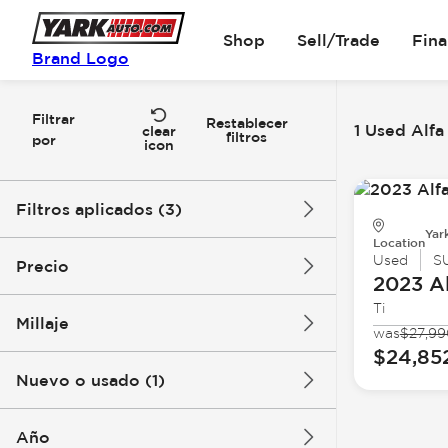
Shop
Sell/Trade
Fin
Brand Logo
Filtrar
Restablecer
1 Used Alf
clear
filtros
por
icon
Filtros aplicados (3)
Yar
Location
Used
Alfa Romeo
SUV
Used
S
Precio
2023 A
Ti
Millaje
was
$27,99
$24k
$25k
$24,85
Nuevo o usado (1)
31k mi
32k mi
Año