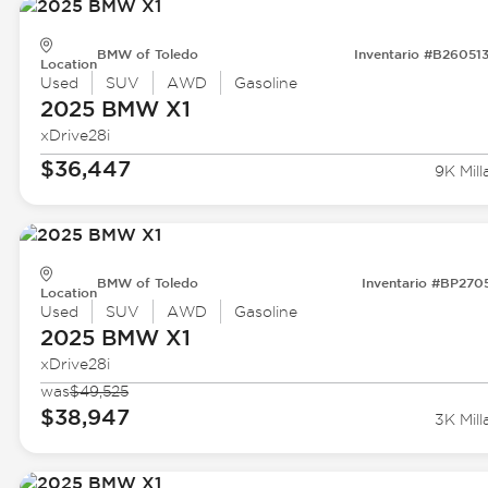
BMW of Toledo
Inventario #B26051
Location
Used
SUV
AWD
Gasoline
2025 BMW
X1
xDrive28i
$36,447
9K Mill
BMW of Toledo
Inventario #BP270
Location
Used
SUV
AWD
Gasoline
2025 BMW
X1
xDrive28i
was
$49,525
$38,947
3K Mill