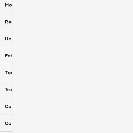
Modelo (1)
Recorte
Ubicación
Estilo de carrocería
Tipo de combustible
Tren de tracción
Color exterior
Color interior