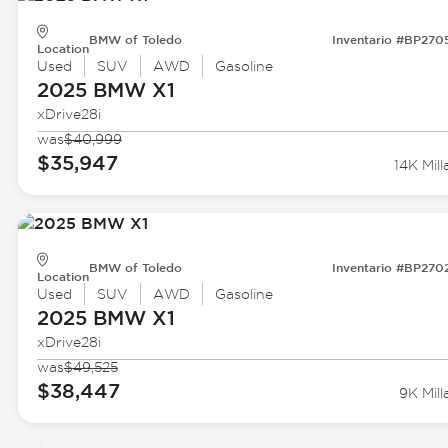
BMW of Toledo
Inventario #BP270
Location
Used
SUV
AWD
Gasoline
2025 BMW
X1
xDrive28i
was
$40,999
$35,947
14K Mill
BMW of Toledo
Inventario #BP270
Location
Used
SUV
AWD
Gasoline
2025 BMW
X1
xDrive28i
was
$49,525
$38,447
9K Mill