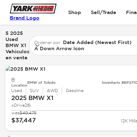
Shop
Sell/Trade
Fin
Brand Logo
5 2025
Used
Date Added (Newest First)
Ordenar por
BMW X1
A Down Arrow Icon
Vehículos
en venta
BMW of Toledo
Inventario #BP271
Location
Used
SUV
AWD
Gasoline
2025 BMW
X1
xDrive28i
was
$49,475
$37,447
12K Mill