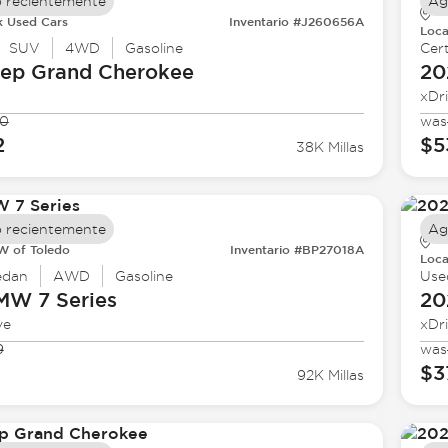
 recientemente
Ag
k Used Cars
Inventario #J260656A
Loca
SUV
4WD
Gasoline
Cert
eep
Grand Cherokee
20
xDr
90
was
2
$5
38K Millas
 recientemente
Ag
 of Toledo
Inventario #BP27018A
Loca
edan
AWD
Gasoline
Use
BMW
7 Series
20
ve
xDr
9
was
$3
92K Millas