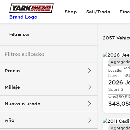
Shop
Sell/Trade
Fin
Brand Logo
Filtrar por
2057 Vehícu
Filtros aplicados
Agregado
Yar
Precio
Location
New
S
2026 J
Millaje
Sport S
$5k
$162k
was
$50,61
$48,05
Nuevo o usado
0 mi
251k mi
Año
Agregado