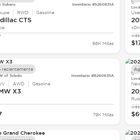
k Subaru
Inventario #S260831A
Loca
oupe
RWD
Gasoline
Use
dillac
CTS
20
ce
xDr
0
was
$1
66K Millas
 recientemente
Ag
 of Toledo
Inventario #B260635A
Loca
UV
AWD
Gasoline
Ne
BMW
X3
20
Rub
was
7
$6
79K Millas