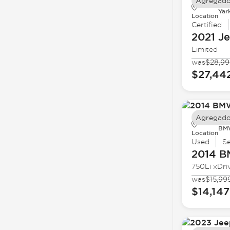
Agregado
Yar
Location
Certified
2021 J
Limited
was
$28,9
$27,44
Agregado
BMW
Location
Used
S
2014 
750Li xDri
was
$15,99
$14,147