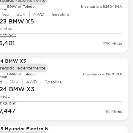
regado recientemente
BMW of Toledo
Inventario #B260484A
tion
ified
SUV
AWD
Gasoline
23 BMW
X5
ive45e
$53,999
3,401
27K Millas
regado recientemente
BMW of Toledo
Inventario #B260511A
tion
d
SUV
AWD
Gasoline
24 BMW
X3
ive30i
$38,999
7,447
11K Millas