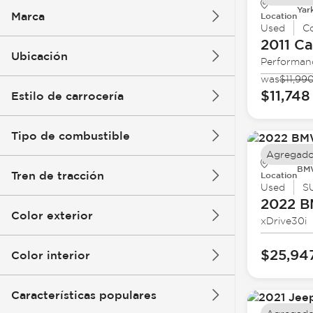
Yar
Marca
Location
Used
C
2011 Ca
Ubicación
Performan
was
$11,99
$11,748
Estilo de carrocería
Tipo de combustible
Agregado
BMW
Tren de tracción
Location
Used
S
2022 
Color exterior
xDrive30i
$25,94
Color interior
Características populares