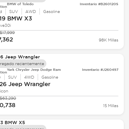
BMW of Toledo
Inventario #B260120S
tion
d
SUV
AWD
Gasoline
19 BMW
X3
ive30i
$17,999
7,362
98K Millas
regado recientemente
Yark Chrysler Jeep Dodge Ram
Inventario #J260497
tion
w
SUV
4WD
Gasoline
26 Jeep
Wrangler
icon
$63,290
0,738
15 Millas