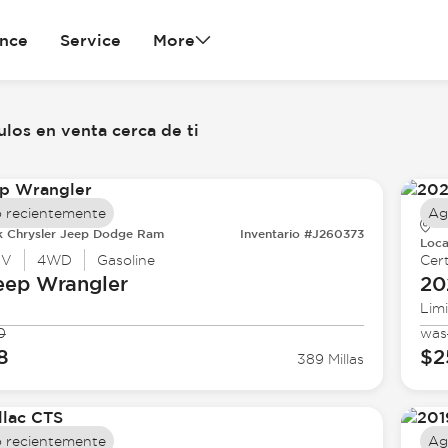
ance
Service
More
los en venta cerca de ti
 recientemente
Ag
k Chrysler Jeep Dodge Ram
Inventario #J260373
Loca
UV
4WD
Gasoline
Cert
eep
Wrangler
20
Lim
0
was
8
$2
389 Millas
 recientemente
Ag