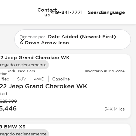
Contact
419-841-7771
Search
Language
us
Date Added (Newest First)
Ordenar por
A Down Arrow Icon
regado recientemente
Yark Used Cars
Inventario #JP36222A
tion
ified
SUV
4WD
Gasoline
22 Jeep
Grand Cherokee WK
ited
$28,990
5,446
54K Millas
regado recientemente