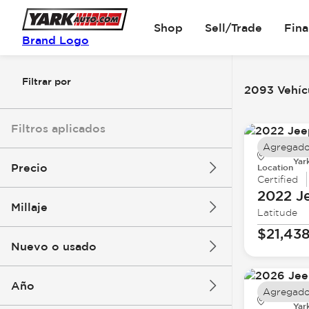
Shop
Sell/Trade
Fin
Brand Logo
Filtrar por
2093 Vehícu
Filtros aplicados
Agregado
Yar
Precio
Location
Certified
2022 J
Millaje
Latitude
$5k
$162k
$21,43
Nuevo o usado
0 mi
251k mi
Año
Agregado
Yar