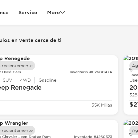
ance
Service
More
los en venta cerca de ti
 recientemente
Ag
k Used Cars
Inventario #C260047A
Loca
SUV
4WD
Gasoline
Use
eep
Renegade
20
328
8
$2
35K Millas
 recientemente
Ag
k Chrysler Jeep Dodge Ram
Inventario #J260373