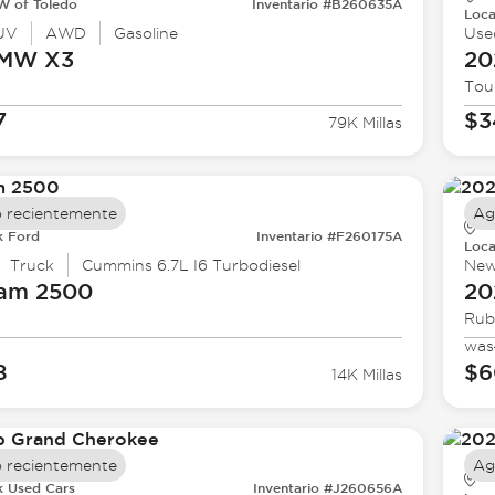
 of Toledo
Inventario #B260635A
Loca
UV
AWD
Gasoline
Use
BMW
X3
20
Tou
7
$3
79K Millas
 recientemente
Ag
k Ford
Inventario #F260175A
Loca
Truck
Cummins 6.7L I6 Turbodiesel
Ne
Ram
2500
20
Rub
was
8
$6
14K Millas
 recientemente
Ag
k Used Cars
Inventario #J260656A