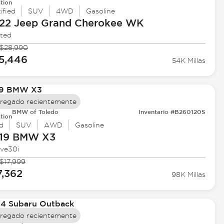
tion
ified
SUV
4WD
Gasoline
22 Jeep
Grand Cherokee WK
ited
$28,990
5,446
54K Millas
regado recientemente
BMW of Toledo
Inventario #B260120S
tion
d
SUV
AWD
Gasoline
19 BMW
X3
ive30i
$17,999
7,362
98K Millas
regado recientemente