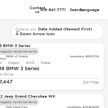
Contact
419-841-7771
Search
Language
us
Date Added (Newest First)
Ordenar por
A Down Arrow Icon
regado recientemente
BMW of Toledo
Inventario #BP27116
tion
d
Wagon
AWD
Diesel
18 BMW
3 Series
d xDrive
7,447
52K Millas
regado recientemente
Yark Used Cars
Inventario #JP36222A