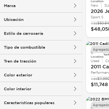
Location
Marca
New
S
2026 J
Sport S
Ubicación
was
$50,61
$48,05
Estilo de carrocería
Tipo de combustible
Agregado
Yar
Location
Tren de tracción
Used
C
2011 Ca
Performan
Color exterior
was
$11,99
$11,748
Color interior
Características populares
Agregado