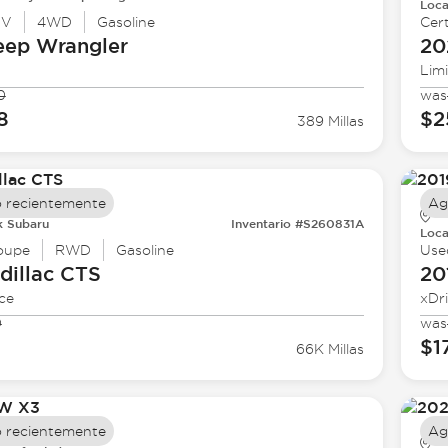
Loca
UV
4WD
Gasoline
Cert
eep
Wrangler
20
Lim
0
was
8
$2
389 Millas
 recientemente
Ag
k Subaru
Inventario #S260831A
Loca
oupe
RWD
Gasoline
Use
dillac
CTS
20
ce
xDr
0
was
$1
66K Millas
 recientemente
Ag