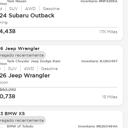
Yark Nissan
Inventario #NP4298A
tion
d
SUV
AWD
Gasoline
24 Subaru
Outback
ring
4,438
17K Millas
regado recientemente
Yark Chrysler Jeep Dodge Ram
Inventario #J260497
tion
w
SUV
4WD
Gasoline
26 Jeep
Wrangler
icon
$63,290
0,738
15 Millas
regado recientemente
BMW of Toledo
Inventario #B260484A