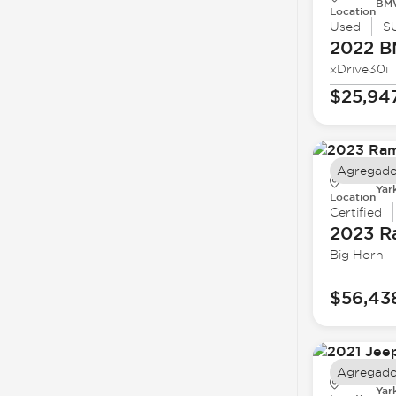
BMW
Location
Used
S
2022 
xDrive30i
$25,94
Agregado
Yar
Location
Certified
2023 
Big Horn
$56,43
Agregado
Yar