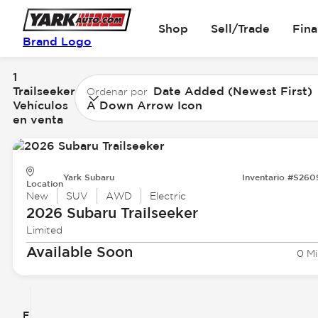
Shop
Sell/Trade
Fin
Brand Logo
1
Trailseeker
Date Added (Newest First)
Ordenar por
Vehículos
A Down Arrow Icon
en venta
Yark Subaru
Inventario #S26
Location
New
SUV
AWD
Electric
2026 Subaru
Trailseeker
Limited
Available Soon
0 Mi
Filtrar