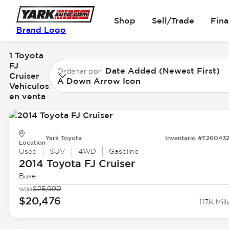
Shop
Sell/Trade
Fin
Brand Logo
1 Toyota
FJ
Date Added (Newest First)
Ordenar por
Cruiser
A Down Arrow Icon
Vehículos
en venta
Yark Toyota
Inventario #T26043
Location
Used
SUV
4WD
Gasoline
2014 Toyota
FJ Cruiser
Base
was
$25,990
$20,476
117K Mill