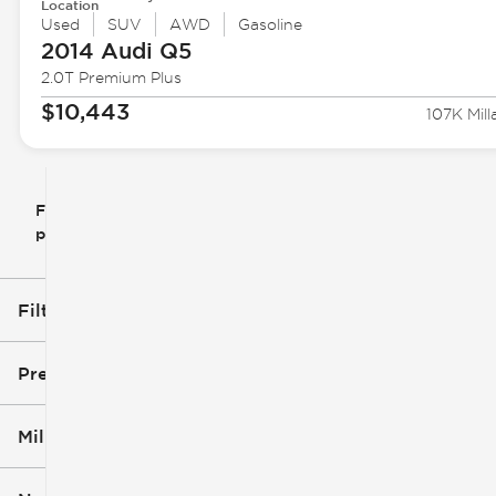
Location
Used
SUV
AWD
Gasoline
2014 Audi
Q5
2.0T Premium Plus
$10,443
107K Mill
Filtrar
Restablecer
clear
filtros
por
icon
Filtros aplicados (1)
Q5
Precio
Millaje
$10k
$11k