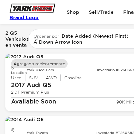
Shop
Sell/Trade
Fin
Brand Logo
2 Q5
Date Added (Newest First)
Ordenar por
Vehículos
A Down Arrow Icon
en venta
Agregado recientemente
Yark Used Cars
Inventario #J26036
Location
Used
SUV
AWD
Gasoline
2017 Audi
Q5
2.0T Premium Plus
Available Soon
90K Mill
Yark Toyota
Inventario #T26068