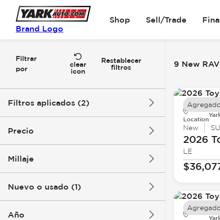
Shop
Sell/Trade
Fin
Brand Logo
Filtrar
Restablecer
9 New RAV4
clear
filtros
por
icon
Filtros aplicados (2)
Agregado
Yar
Location
New
RAV4
New
S
Precio
2026 T
LE
Millaje
$36,07
$34k
$47k
Nuevo o usado (1)
0 mi
10k mi
Agregado
Año
Yar