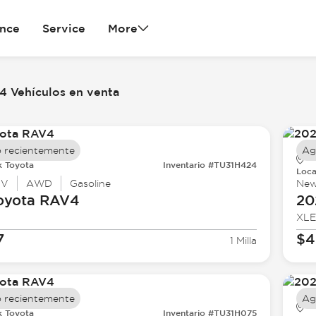
ance
Service
More
 Vehículos en venta
 recientemente
Ag
k Toyota
Inventario #TU31H424
Loca
UV
AWD
Gasoline
Ne
oyota
RAV4
20
XLE
7
$4
1 Milla
 recientemente
Ag
k Toyota
Inventario #TU31H075