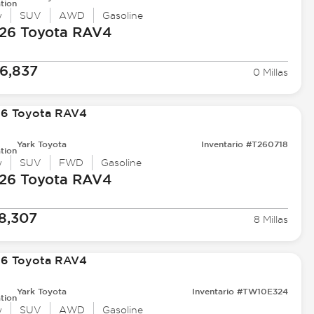
tion
w
SUV
AWD
Gasoline
26 Toyota
RAV4
6,837
0 Millas
Yark Toyota
Inventario #T260718
tion
w
SUV
FWD
Gasoline
26 Toyota
RAV4
8,307
8 Millas
Yark Toyota
Inventario #TW10E324
tion
w
SUV
AWD
Gasoline