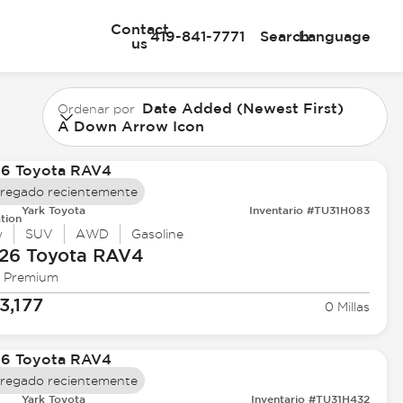
Contact
419-841-7771
Search
Language
us
Date Added (Newest First)
Ordenar por
A Down Arrow Icon
regado recientemente
Yark Toyota
Inventario #TU31H083
tion
w
SUV
AWD
Gasoline
26 Toyota
RAV4
 Premium
3,177
0 Millas
regado recientemente
Yark Toyota
Inventario #TU31H432