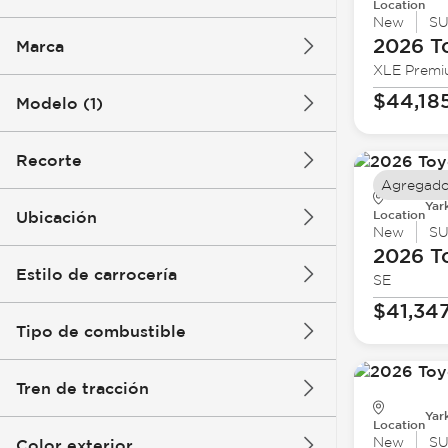
Location
New
S
2026 T
Marca
XLE Prem
$44,18
Modelo (1)
Recorte
Agregado
Yar
Location
Ubicación
New
S
2026 T
Estilo de carrocería
SE
$41,34
Tipo de combustible
Tren de tracción
Yar
Location
New
S
Color exterior