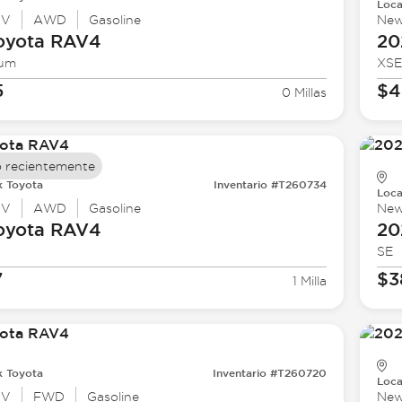
Loca
UV
AWD
Gasoline
Ne
oyota
RAV4
20
ium
XSE
5
$4
0 Millas
 recientemente
k Toyota
Inventario #T260734
Loca
UV
AWD
Gasoline
Ne
oyota
RAV4
20
SE
7
$3
1 Milla
k Toyota
Inventario #T260720
Loca
UV
FWD
Gasoline
Ne