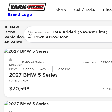
Shop
Sell/Trade
Fin
Brand Logo
16 New
BMW
Date Added (Newest First)
Ordenar por
Vehículos
A Down Arrow Icon
en venta
BMW of Toledo
Inventario #B2700
Location
New
Sedan
AWD
Gasoline
2027 BMW
5 Series
530i xDrive
$70,598
3 Mill