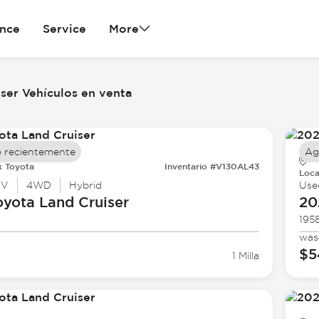
ance
Service
More
ser Vehículos en venta
 recientemente
Ag
k Toyota
Inventario #V130AL43
Loca
UV
4WD
Hybrid
Use
oyota
Land Cruiser
20
195
was
$5
1 Milla