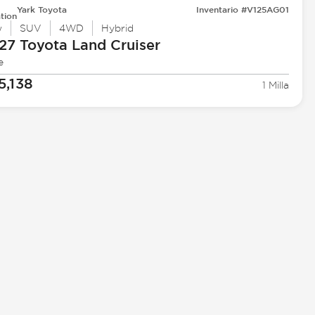
Yark Toyota
Inventario #V125AG01
tion
w
SUV
4WD
Hybrid
27 Toyota
Land Cruiser
e
5,138
1 Milla