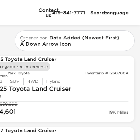
Contact
419-841-7771
Search
Language
us
Date Added (Newest First)
Ordenar por
A Down Arrow Icon
regado recientemente
Yark Toyota
Inventario #T260700A
tion
d
SUV
4WD
Hybrid
25 Toyota
Land Cruiser
8
$58,990
4,601
19K Millas