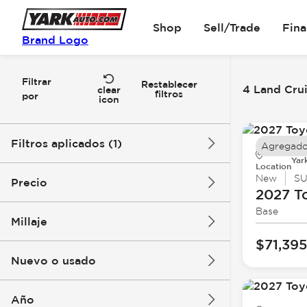
Shop
Sell/Trade
Fin
Brand Logo
Filtrar
Restablecer
4 Land Crui
clear
filtros
por
icon
Filtros aplicados (1)
Agregado
Yar
Location
Land Cruiser
New
S
Precio
2027 T
Base
Millaje
$54k
$76k
$71,395
Nuevo o usado
0 mi
20k mi
Año