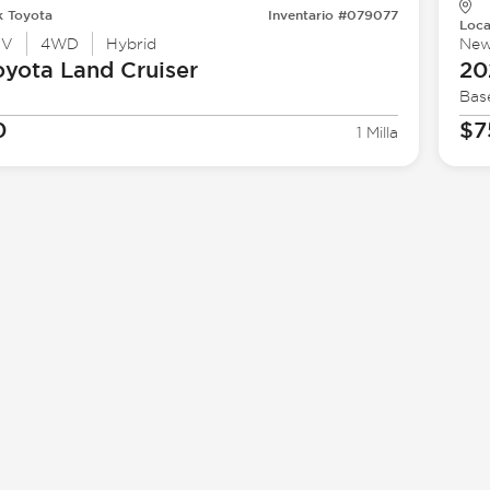
k Toyota
Inventario #079077
Loca
UV
4WD
Hybrid
Ne
oyota
Land Cruiser
20
Bas
0
$7
1 Milla