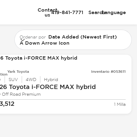
Contact
419-841-7771
Search
Language
us
Date Added (Newest First)
Ordenar por
A Down Arrow Icon
Yark Toyota
Inventario #053611
tion
w
SUV
4WD
Hybrid
26 Toyota
i-FORCE MAX hybrid
 Off Road Premium
3,512
1 Milla