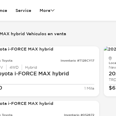
ance
Service
More
MAX hybrid Vehículos en venta
k Toyota
Inventario #T128CY17
Loca
UV
4WD
Hybrid
Ne
oyota
i-FORCE MAX hybrid
20
TRD
0
$6
1 Milla
k Toyota
Inventario #052872