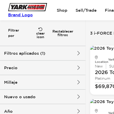
Shop
Sell/Trade
Fin
Brand Logo
Filtrar
Restablecer
3 i-FORCE 
clear
filtros
por
icon
Filtros aplicados (1)
Yar
Location
i-FORCE MAX hybrid
New
S
Precio
2026 T
Platinum
Millaje
$69,87
$63k
$70k
Nuevo o usado
0 mi
1k mi
Año
Yar