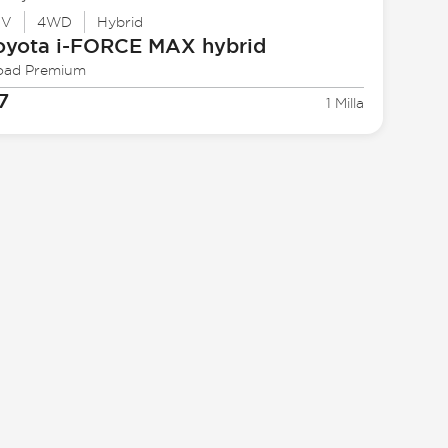
UV
4WD
Hybrid
oyota
i-FORCE MAX hybrid
oad Premium
7
1 Milla