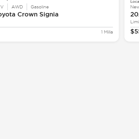
Loca
UV
AWD
Gasoline
Ne
oyota
Crown Signia
20
Lim
1
$5
1 Milla