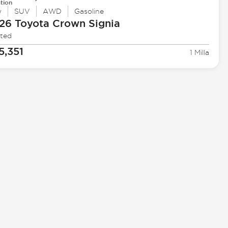
tion
w
SUV
AWD
Gasoline
26 Toyota
Crown Signia
ited
5,351
1 Milla