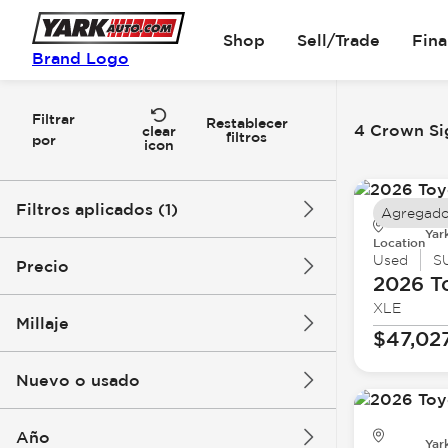
Shop
Sell/Trade
Fin
Brand Logo
Filtrar
Restablecer
4 Crown Si
clear
filtros
por
icon
Filtros aplicados (1)
Agregado
Yar
Location
Crown Signia
Used
S
Precio
2026 T
XLE
Millaje
$47,02
$47k
$56k
Nuevo o usado
0 mi
1k mi
Año
Yar