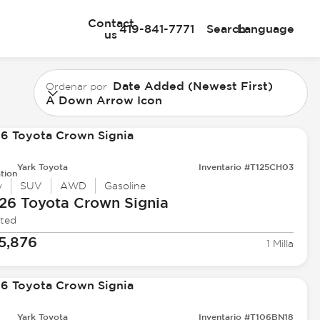
Contact
419-841-7771
Search
Language
us
Date Added (Newest First)
Ordenar por
A Down Arrow Icon
Yark Toyota
Inventario #T125CH03
tion
w
SUV
AWD
Gasoline
26 Toyota
Crown Signia
ited
5,876
1 Milla
Yark Toyota
Inventario #T106BN18