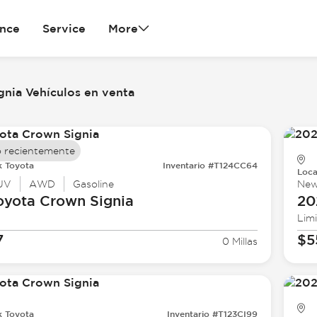
ance
Service
More
gnia Vehículos en venta
 recientemente
k Toyota
Inventario #T124CC64
Loca
UV
AWD
Gasoline
Ne
oyota
Crown Signia
20
Lim
7
$5
0 Millas
k Toyota
Inventario #T123CI99