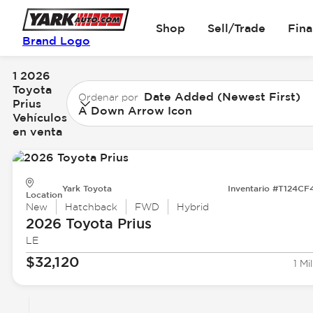
Shop
Sell/Trade
Fin
Brand Logo
1 2026
Toyota
Date Added (Newest First)
Ordenar por
Prius
A Down Arrow Icon
Vehículos
en venta
Yark Toyota
Inventario #T124CF
Location
New
Hatchback
FWD
Hybrid
2026 Toyota
Prius
LE
$32,120
1 Mil