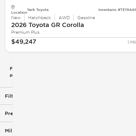
Yark Toyota
Inventario #TE19AA
Location
New
Hatchback
AWD
Gasoline
2026 Toyota
GR Corolla
Premium Plus
$49,247
1 Mil
Filtrar
Restablecer
clear
filtros
por
icon
Filtros aplicados (2)
2026
GR Corolla
Precio
Millaje