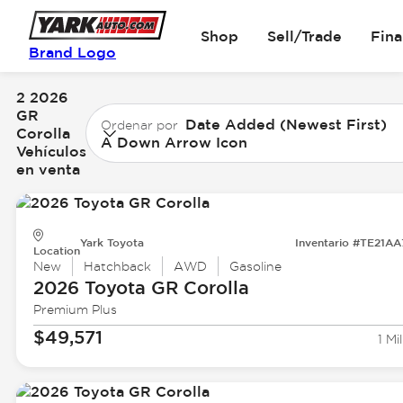
Shop
Sell/Trade
Fin
Brand Logo
2 2026
GR
Date Added (Newest First)
Ordenar por
Corolla
A Down Arrow Icon
Vehículos
en venta
Yark Toyota
Inventario #TE21AA
Location
New
Hatchback
AWD
Gasoline
2026 Toyota
GR Corolla
Premium Plus
$49,571
1 Mil