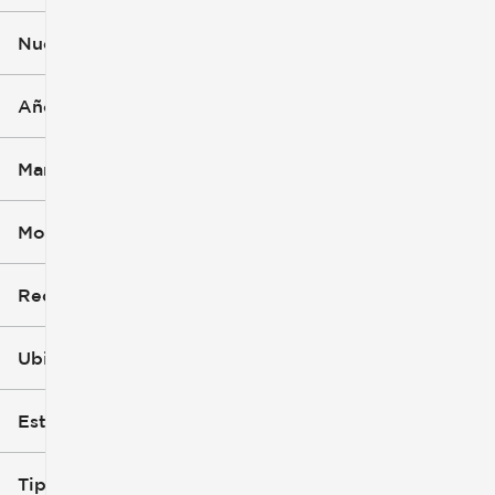
$49k
$50k
Nuevo o usado
0 mi
1k mi
Año (1)
Marca
Modelo (1)
Recorte
Ubicación
Estilo de carrocería
Tipo de combustible