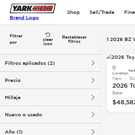
Shop
Sell/Trade
Fin
Brand Logo
Filtrar
Restablecer
1 2026 BZ 
clear
filtros
por
icon
Filtros aplicados (2)
Yar
Location
2026
BZ Woodland
New
S
Precio
2026 T
Base
Millaje
$48,58
$48k
$49k
Nuevo o usado
0 mi
1k mi
Año (1)