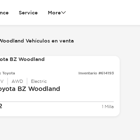
ance
Service
More
Woodland Vehículos en venta
k Toyota
Inventario #614193
UV
AWD
Electric
oyota
BZ Woodland
2
1 Milla