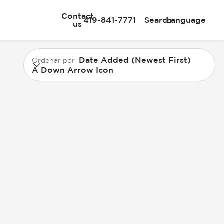
Contact
419-841-7771
Search
Language
us
Date Added (Newest First)
Ordenar por
A Down Arrow Icon