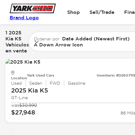
Shop
Sell/Trade
Fin
Brand Logo
1 2025
Kia K5
Date Added (Newest First)
Ordenar por
Vehículos
A Down Arrow Icon
en venta
Yark Used Cars
Inventario #D26079
Location
Used
Sedan
FWD
Gasoline
2025 Kia
K5
GT-Line
was
$30,990
$27,948
86 Mill