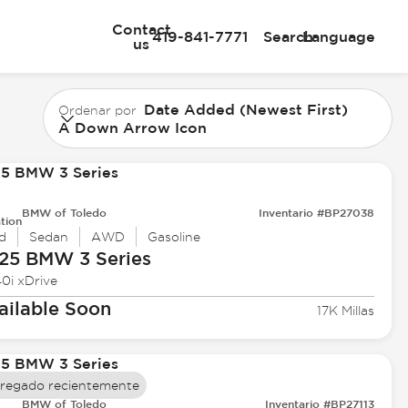
Contact
419-841-7771
Search
Language
us
Date Added (Newest First)
Ordenar por
A Down Arrow Icon
BMW of Toledo
Inventario #BP27038
tion
d
Sedan
AWD
Gasoline
25 BMW
3 Series
0i xDrive
ailable Soon
17K Millas
regado recientemente
BMW of Toledo
Inventario #BP27113