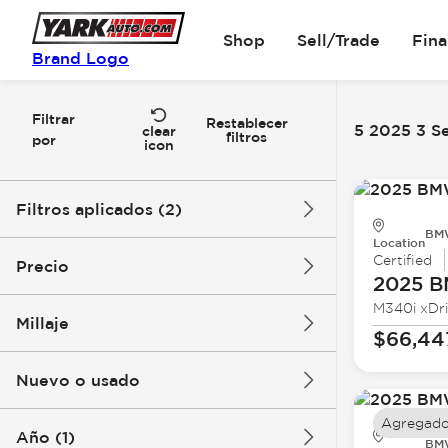
Shop
Sell/Trade
Fin
Brand Logo
Filtrar
Restablecer
5 2025 3 Se
clear
filtros
por
icon
Filtros aplicados (2)
BMW
Location
2025
3 Series
Certified
Precio
2025 
M340i xDr
Millaje
$66,44
$40k
$67k
Nuevo o usado
12k mi
18k mi
Agregado
Año (1)
BMW