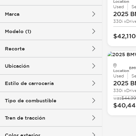
Location
Used
S
2025 
Marca
330i xDriv
Modelo (1)
$42,110
Recorte
Ubicación
BMW
Location
Used
S
2025 
Estilo de carrocería
330i xDriv
was
$44,9
Tipo de combustible
$40,44
Tren de tracción
Color exterior