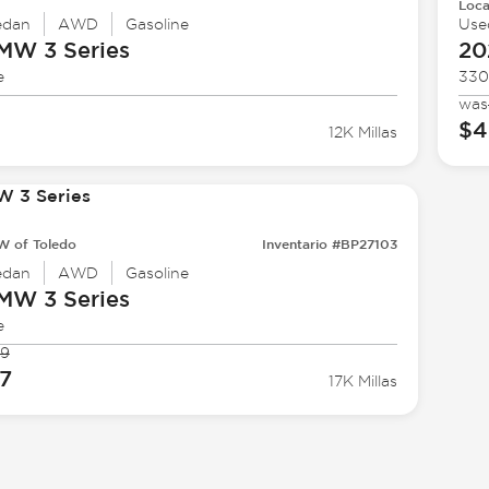
Loca
edan
AWD
Gasoline
Use
BMW
3 Series
20
e
330
was
$4
12K Millas
 of Toledo
Inventario #BP27103
edan
AWD
Gasoline
BMW
3 Series
e
99
7
17K Millas