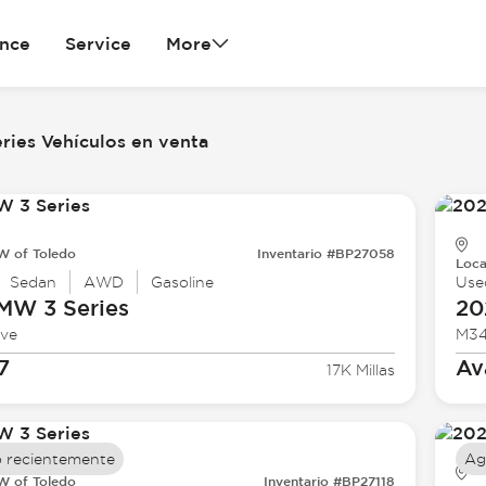
ance
Service
More
ries Vehículos en venta
 of Toledo
Inventario #BP27058
Loca
Sedan
AWD
Gasoline
Use
BMW
3 Series
20
ive
M34
7
Av
17K Millas
 recientemente
Ag
 of Toledo
Inventario #BP27118