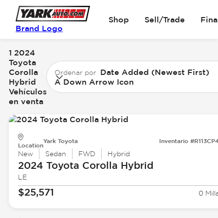
Shop
Sell/Trade
Fin
Brand Logo
1 2024
Toyota
Corolla
Date Added (Newest First)
Ordenar por
Hybrid
A Down Arrow Icon
Vehículos
en venta
Yark Toyota
Inventario #R113CP
Location
New
Sedan
FWD
Hybrid
2024 Toyota
Corolla Hybrid
LE
$25,571
0 Mill