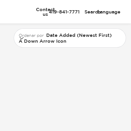
Contact
419-841-7771
Search
Language
us
Date Added (Newest First)
Ordenar por
A Down Arrow Icon