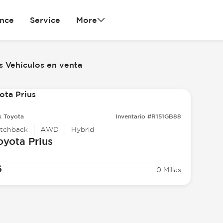
ance
Service
More
s Vehículos en venta
k Toyota
Inventario #R151GB88
tchback
AWD
Hybrid
oyota
Prius
6
0 Millas