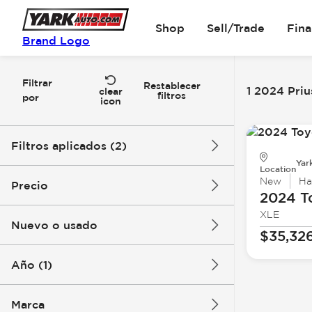
Shop
Sell/Trade
Fin
Brand Logo
Filtrar
Restablecer
1 2024 Priu
clear
filtros
por
icon
Filtros aplicados (2)
Yar
Location
2024
Prius
New
Ha
Precio
2024 T
XLE
Nuevo o usado
$35,32
$35k
$36k
Año (1)
Marca