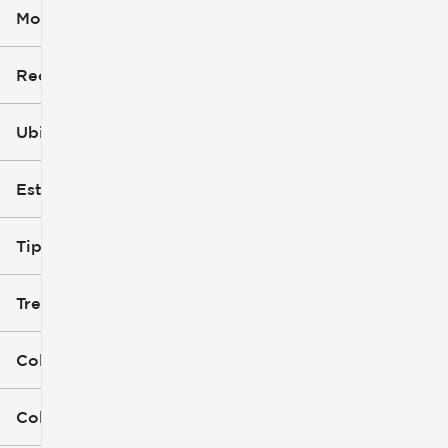
Modelo (1)
Recorte
Ubicación
Estilo de carrocería
Tipo de combustible
Tren de tracción
Color exterior
Color interior