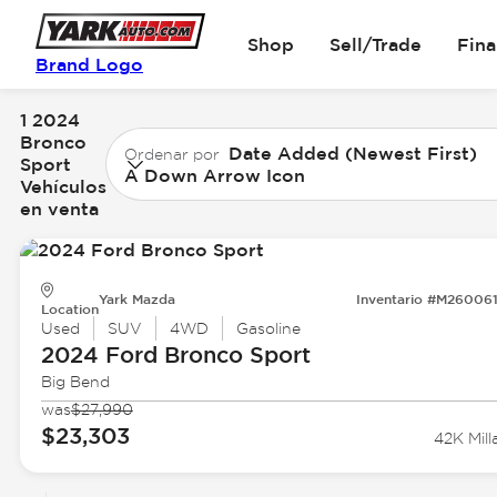
Shop
Sell/Trade
Fin
Brand Logo
1 2024
Bronco
Date Added (Newest First)
Ordenar por
Sport
A Down Arrow Icon
Vehículos
en venta
Yark Mazda
Inventario #M26006
Location
Used
SUV
4WD
Gasoline
2024 Ford
Bronco Sport
Big Bend
was
$27,990
$23,303
42K Mill