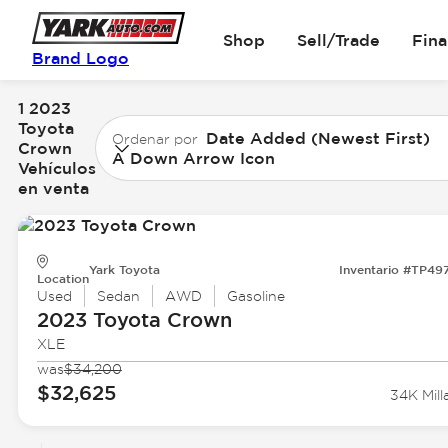
Shop
Sell/Trade
Fin
Brand Logo
1 2023
Toyota
Date Added (Newest First)
Ordenar por
Crown
A Down Arrow Icon
Vehículos
en venta
Yark Toyota
Inventario #TP49
Location
Used
Sedan
AWD
Gasoline
2023 Toyota
Crown
XLE
was
$34,200
$32,625
34K Mill