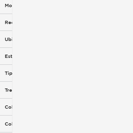
Modelo (1)
Recorte
Ubicación
Estilo de carrocería
Tipo de combustible
Tren de tracción
Color exterior
Color interior