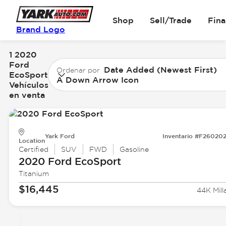
Shop
Sell/Trade
Fin
Brand Logo
1 2020
Ford
Date Added (Newest First)
Ordenar por
EcoSport
A Down Arrow Icon
Vehículos
en venta
Yark Ford
Inventario #F26020
Location
Certified
SUV
FWD
Gasoline
2020 Ford
EcoSport
Titanium
$16,445
44K Mill