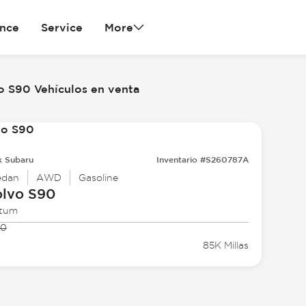
ance
Service
More
o S90 Vehículos en venta
k Subaru
Inventario #S260787A
edan
AWD
Gasoline
olvo
S90
tum
90
85K Millas