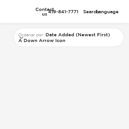
Contact
419-841-7771
Search
Language
us
Date Added (Newest First)
Ordenar por
A Down Arrow Icon