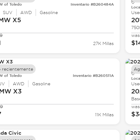
 of Toledo
Inventario #B260484A
Loca
SUV
AWD
Gasoline
Use
BMW
X5
20
750
9
was
1
$1
27K Millas
 recientemente
Ag
 of Toledo
Inventario #B260511A
Loca
UV
AWD
Gasoline
Use
BMW
X3
20
Bas
99
was
7
$3
11K Millas