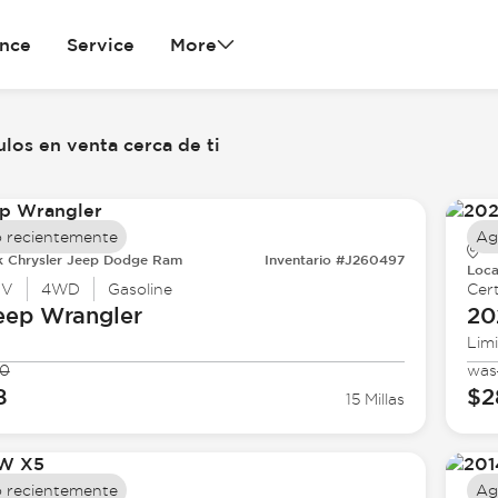
ance
Service
More
los en venta cerca de ti
 recientemente
Ag
k Chrysler Jeep Dodge Ram
Inventario #J260497
Loca
UV
4WD
Gasoline
Cert
eep
Wrangler
20
Lim
90
was
8
$2
15 Millas
 recientemente
Ag