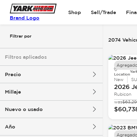
Shop
Sell/Trade
Fin
Brand Logo
Filtrar por
2074 Vehícu
Filtros aplicados
Agregado
Yar
Precio
Location
New
S
2026 J
Millaje
Rubicon
$6k
$162k
was
$63,2
$60,73
Nuevo o usado
0 mi
251k mi
Año
Agregado