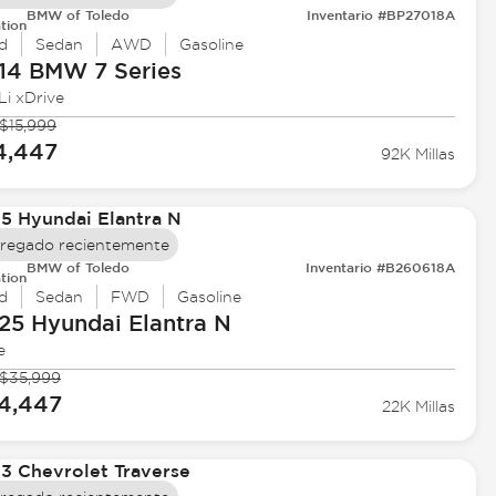
BMW of Toledo
Inventario #BP27018A
tion
d
Sedan
AWD
Gasoline
14 BMW
7 Series
Li xDrive
$15,999
4,447
92K Millas
regado recientemente
BMW of Toledo
Inventario #B260618A
tion
d
Sedan
FWD
Gasoline
25 Hyundai
Elantra N
e
$35,999
4,447
22K Millas