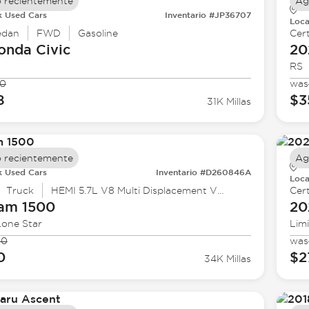
 recientemente
Ag
k Used Cars
Inventario #JP36707
Loca
edan
FWD
Gasoline
Cert
onda
Civic
20
RS
90
was
8
$3
31K Millas
 recientemente
Ag
k Used Cars
Inventario #D260846A
Loca
Truck
HEMI 5.7L V8 Multi Displacement VVT eTorque
Cert
Ram
1500
20
Lone Star
Lim
90
was
0
$2
34K Millas