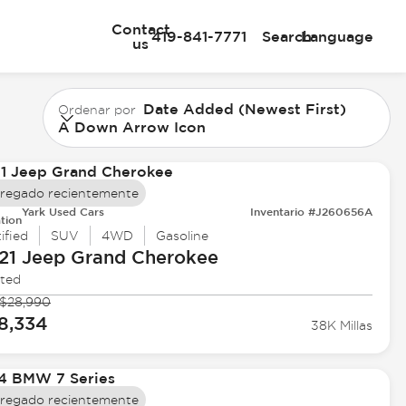
Contact
419-841-7771
Search
Language
us
Date Added (Newest First)
Ordenar por
A Down Arrow Icon
regado recientemente
Yark Used Cars
Inventario #J260656A
tion
ified
SUV
4WD
Gasoline
21 Jeep
Grand Cherokee
ited
$28,990
8,334
38K Millas
regado recientemente