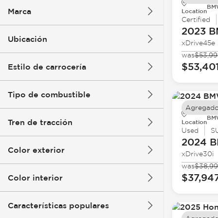
BMW
Marca
Location
Certified
2023 
Ubicación
xDrive45e
was
$53,99
$53,40
Estilo de carrocería
Tipo de combustible
Agregado
BMW
Tren de tracción
Location
Used
S
2024 
Color exterior
xDrive30i
was
$38,9
$37,94
Color interior
Características populares