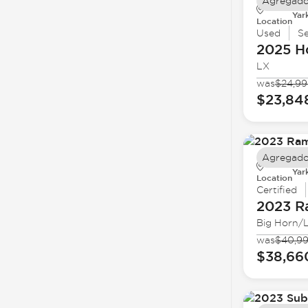
Agregado
Yar
Location
Used
S
2025 H
LX
was
$24,9
$23,84
Agregado
Yar
Location
Certified
2023 
Big Horn/
was
$40,9
$38,66