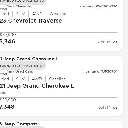
regado recientemente
Yark Chevrolet
Inventario #W260622A
tion
ified
SUV
AWD
Gasoline
23 Chevrolet
Traverse
$37,990
5,346
46K Millas
regado recientemente
Yark Used Cars
Inventario #JP36701
tion
ified
SUV
4WD
Gasoline
21 Jeep
Grand Cherokee L
ited
$29,990
7,348
53K Millas