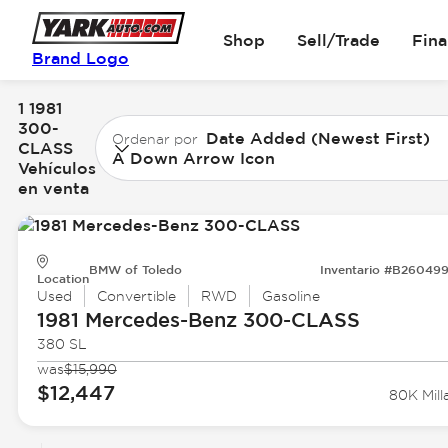
Shop
Sell/Trade
Fin
Brand Logo
1 1981
300-
Date Added (Newest First)
Ordenar por
CLASS
A Down Arrow Icon
Vehículos
en venta
BMW of Toledo
Inventario #B26049
Location
Used
Convertible
RWD
Gasoline
1981 Mercedes-Benz
300-CLASS
380 SL
was
$15,990
$12,447
80K Mill