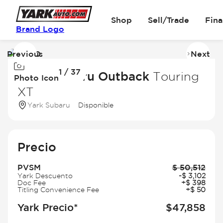
Shop
Sell/Trade
Fin
Brand Logo
Previous
Next
Image
I
1 / 37
1
2
2026 Subaru Outback
Touring
Photo Icon
of
of
XT
37
3
Yark Subaru
Disponible
Precio
PVSM
$
50,512
Yark Descuento
-
$
3,102
Doc Fee
+
$
398
Titling Convenience Fee
+
$
50
Yark Precio*
$
47,858