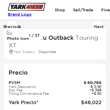
Shop
Sell/Trade
Fin
Brand Logo
Previous
Next
Image
I
1 / 37
1
2
2026 Subaru Outback
Touring
Photo Icon
of
of
XT
37
3
Yark Subaru
Disponible
Precio
PVSM
$
50,765
Yark Descuento
-
$
3,191
Doc Fee
+
$
398
Titling Convenience Fee
+
$
50
Yark Precio*
$
48,022