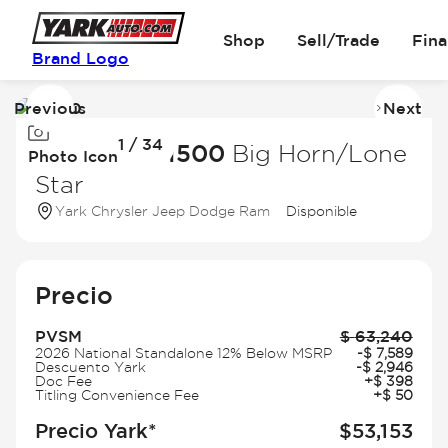
Shop
Sell/Trade
Fin
Brand Logo
Previous
Next
Image
I
1 / 34
1
2
2026 Ram 1500
Big Horn/Lone
Photo Icon
of
of
Star
34
3
Yark Chrysler Jeep Dodge Ram
Disponible
Precio
PVSM
$
63,240
2026 National Standalone 12% Below MSRP
-
$
7,589
Descuento Yark
-
$
2,946
Doc Fee
+
$
398
Titling Convenience Fee
+
$
50
Precio Yark*
$
53,153