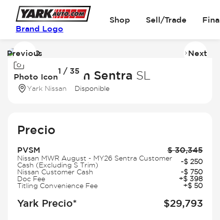
Shop
Sell/Trade
Fin
Brand Logo
Previous
Next
Image
I
1 / 35
1
2
2026 Nissan Sentra
SL
Photo Icon
of
of
Yark Nissan
Disponible
35
3
Precio
PVSM
$
30,345
Nissan MWR August - MY26 Sentra Customer
-
$
250
Cash (Excluding S Trim)
Nissan Customer Cash
-
$
750
Doc Fee
+
$
398
Titling Convenience Fee
+
$
50
Yark Precio*
$
29,793