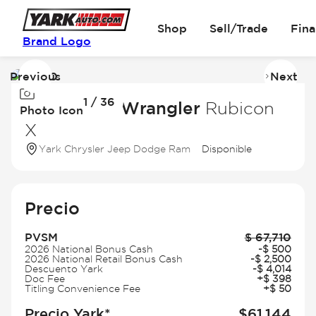
Shop
Sell/Trade
Fin
Brand Logo
Previous
Next
Image
I
1 / 36
1
2
2026 Jeep Wrangler
Rubicon
Photo Icon
of
of
X
36
3
Yark Chrysler Jeep Dodge Ram
Disponible
Precio
PVSM
$
67,710
2026 National Bonus Cash
-
$
500
2026 National Retail Bonus Cash
-
$
2,500
Descuento Yark
-
$
4,014
Doc Fee
+
$
398
Titling Convenience Fee
+
$
50
Precio Yark*
$
61,144