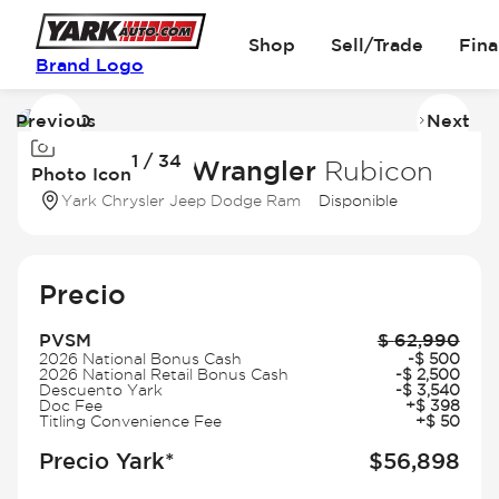
Shop
Sell/Trade
Fin
Brand Logo
Previous
Next
Image
I
1 / 34
1
2
2026 Jeep Wrangler
Rubicon
Photo Icon
of
of
Yark Chrysler Jeep Dodge Ram
Disponible
34
3
Precio
PVSM
$
62,990
2026 National Bonus Cash
-
$
500
2026 National Retail Bonus Cash
-
$
2,500
Descuento Yark
-
$
3,540
Doc Fee
+
$
398
Titling Convenience Fee
+
$
50
Precio Yark*
$
56,898