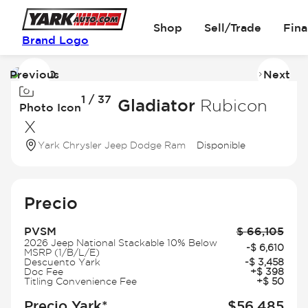
Shop
Sell/Trade
Fin
Brand Logo
Previous
Next
Image
I
1 / 37
1
2
2026 Jeep Gladiator
Rubicon
Photo Icon
of
of
X
37
3
Yark Chrysler Jeep Dodge Ram
Disponible
Precio
PVSM
$
66,105
2026 Jeep National Stackable 10% Below
-
$
6,610
MSRP (1/B/L/E)
Descuento Yark
-
$
3,458
Doc Fee
+
$
398
Titling Convenience Fee
+
$
50
Precio Yark*
$
56,485