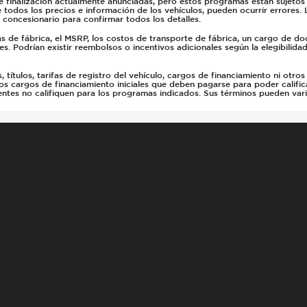
de finalización actualmente anunciadas, pero estos programas están sujeto
odos los precios e información de los vehículos, pueden ocurrir errores. Lo
 concesionario para confirmar todos los detalles.
as de fábrica, el MSRP, los costos de transporte de fábrica, un cargo de 
es. Podrían existir reembolsos o incentivos adicionales según la elegibilida
títulos, tarifas de registro del vehículo, cargos de financiamiento ni otros
os cargos de financiamiento iniciales que deben pagarse para poder calific
lientes no califiquen para los programas indicados. Sus términos pueden var