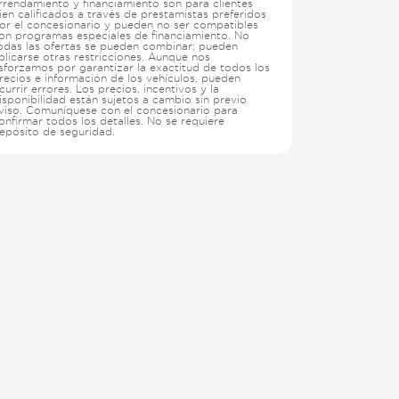
rrendamiento y financiamiento son para clientes
ien calificados a través de prestamistas preferidos
or el concesionario y pueden no ser compatibles
on programas especiales de financiamiento. No
odas las ofertas se pueden combinar; pueden
plicarse otras restricciones. Aunque nos
sforzamos por garantizar la exactitud de todos los
recios e información de los vehículos, pueden
currir errores. Los precios, incentivos y la
isponibilidad están sujetos a cambio sin previo
viso. Comuníquese con el concesionario para
onfirmar todos los detalles. No se requiere
epósito de seguridad.