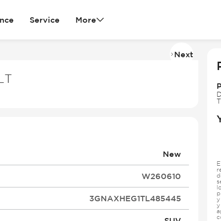
ance
Service
More
Next
Imag
2
LT
of
34
D
T
New
E
r
W260610
d
s
l
p
3GNAXHEG1TL485445
y
y
a
c
SUV