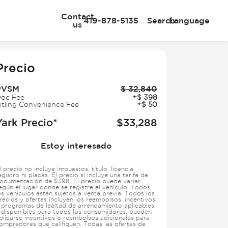
Contact
419-878-5135
Search
Language
us
e
Precio
PVSM
$
32,840
oc Fee
+
$
398
itling Convenience Fee
+
$
50
Yark Precio*
$
33,288
Estoy interesado
l precio no incluye impuestos, título, licencia,
egistro ni placas. El precio sí incluye una tarifa de
ocumentación de $398. El precio puede variar
egún el lugar donde se registre el vehículo. Todos
os vehículos están sujetos a venta previa. Todos los
recios y ofertas incluyen los reembolsos, incentivos
 programas de lealtad de arrendamiento aplicables
 disponibles para todos los consumidores; pueden
plicarse incentivos o reembolsos adicionales para
ompradores que califiquen. Todas las ofertas de