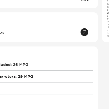
a
b
p
c
t
a
e
p
o
d
a
tos
c
d
iudad
:
26 MPG
arretera
:
29 MPG