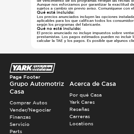
de vencimiento de los programas reflejan las fechas 
Aunque nos esforzamos por garantizar la exactitud de t
sujetos a cambio sin previo aviso. Comuníquese con el
Qué está incluido
:
Los precios anunciados incluyen las opciones instalad
aplicables para los que califican todos los consumidor
según los programas del fabricante.
Qué no está incluido
:
El precio anunciado no incluye impuestos sobre ventas, 
prestamistas. Los pagos estimados pueden no incluir l
calcular la TAE y los pagos. Es posible que algunos c
Page Footer
Grupo Automotriz
Acerca de Casa
Casa
Por qué Casa
Yark Cares
Comprar Autos
Reseñas
Vender/Negociar
Carreras
Finanzas
Locations
Servicio
Parts