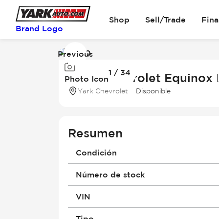
Shop
Sell/Trade
Fin
Brand Logo
Previous
Image
1
1 / 34
2026 Chevrolet Equinox
Photo Icon
of
34
Yark Chevrolet
Disponible
Resumen
Condición
Número de stock
VIN
Tipo