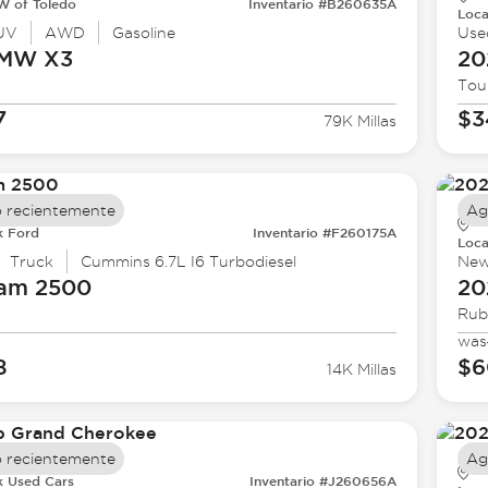
 of Toledo
Inventario #B260635A
Loca
UV
AWD
Gasoline
Use
BMW
X3
20
Tou
7
$3
79K Millas
 recientemente
Ag
k Ford
Inventario #F260175A
Loca
Truck
Cummins 6.7L I6 Turbodiesel
Ne
Ram
2500
20
Rub
was
8
$6
14K Millas
 recientemente
Ag
k Used Cars
Inventario #J260656A