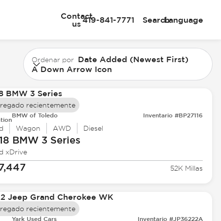
Contact
419-841-7771
Search
Language
us
Date Added (Newest First)
Ordenar por
A Down Arrow Icon
regado recientemente
BMW of Toledo
Inventario #BP27116
tion
d
Wagon
AWD
Diesel
18 BMW
3 Series
d xDrive
7,447
52K Millas
regado recientemente
Yark Used Cars
Inventario #JP36222A