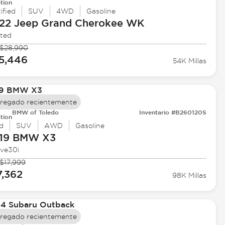
tion
ified
SUV
4WD
Gasoline
22 Jeep
Grand Cherokee WK
ited
$28,990
5,446
54K Millas
regado recientemente
BMW of Toledo
Inventario #B260120S
tion
d
SUV
AWD
Gasoline
19 BMW
X3
ive30i
$17,999
7,362
98K Millas
regado recientemente