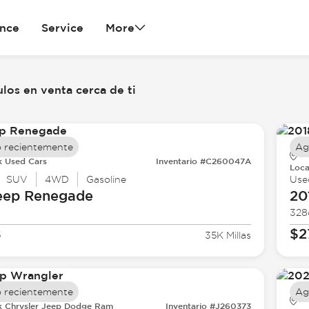
ance
Service
More
los en venta cerca de ti
 recientemente
Ag
k Used Cars
Inventario #C260047A
Loca
SUV
4WD
Gasoline
Use
eep
Renegade
20
328
8
$2
35K Millas
 recientemente
Ag
k Chrysler Jeep Dodge Ram
Inventario #J260373