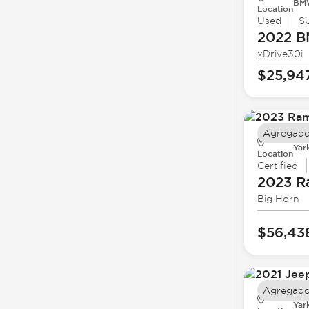
BMW
Location
Used
S
2022 
xDrive30i
$25,94
Agregado
Yar
Location
Certified
2023 
Big Horn
$56,43
Agregado
Yar