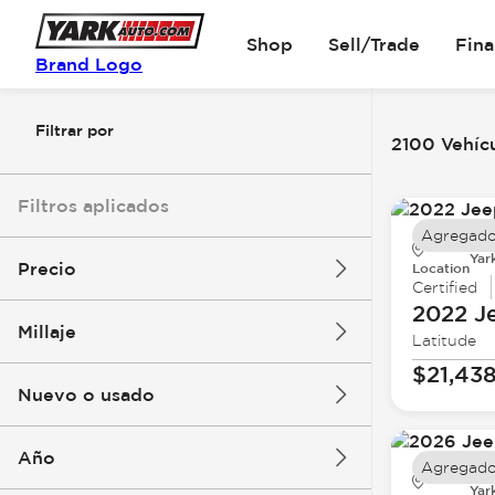
Shop
Sell/Trade
Fin
Brand Logo
Filtrar por
2100 Vehícu
Filtros aplicados
Agregado
Yar
Precio
Location
Certified
2022 J
Millaje
Latitude
$5k
$162k
$21,43
Nuevo o usado
0 mi
251k mi
Año
Agregado
Yar