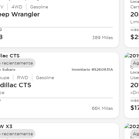
Loca
UV
4WD
Gasoline
Cert
eep
Wrangler
20
Lim
0
was
8
$2
389 Millas
 recientemente
Ag
k Subaru
Inventario #S260831A
Loca
oupe
RWD
Gasoline
Use
dillac
CTS
20
ce
xDr
0
was
$1
66K Millas
 recientemente
Ag