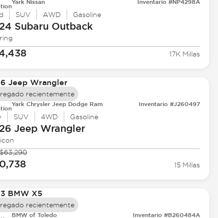
Yark Nissan
Inventario #NP4298A
tion
d
SUV
AWD
Gasoline
24 Subaru
Outback
ring
4,438
17K Millas
regado recientemente
Yark Chrysler Jeep Dodge Ram
Inventario #J260497
tion
w
SUV
4WD
Gasoline
26 Jeep
Wrangler
icon
$63,290
0,738
15 Millas
regado recientemente
BMW of Toledo
Inventario #B260484A