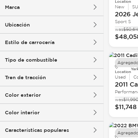
Location
Marca
New
S
2026 J
Sport S
Ubicación
was
$50,61
$48,05
Estilo de carrocería
Tipo de combustible
Agregado
Yar
Location
Tren de tracción
Used
C
2011 Ca
Performan
Color exterior
was
$11,99
$11,748
Color interior
Características populares
Agregado