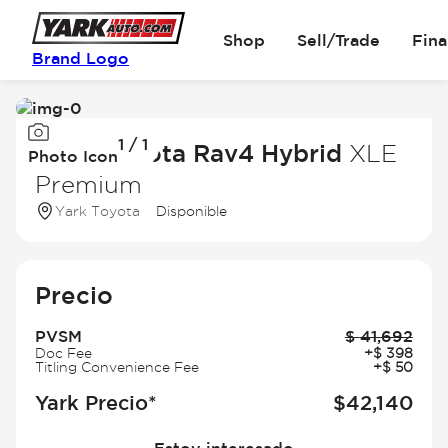
Shop
Sell/Trade
Fin
Brand Logo
Image
1 / 1
1
2025 Toyota Rav4 Hybrid
XLE
Photo Icon
of
Premium
1
Yark Toyota
Disponible
Precio
PVSM
$
41,692
Doc Fee
+
$
398
Titling Convenience Fee
+
$
50
Yark Precio*
$
42,140
Estoy interesado