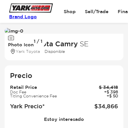
Shop
Sell/Trade
Fin
Brand Logo
Image
1 / 1
1
2025 Toyota Camry
SE
Photo Icon
of
Yark Toyota
Disponible
1
Precio
Retail Price
$
34,418
Doc Fee
+
$
398
Titling Convenience Fee
+
$
50
Yark Precio*
$
34,866
Estoy interesado