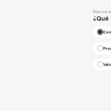
Elija una 
¿Qué 
Con
Pro
Val