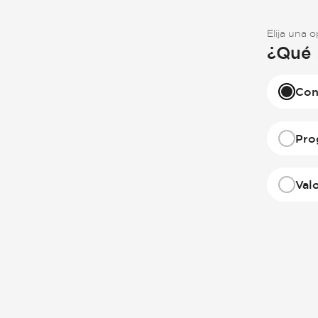
Elija una 
¿Qué 
Con
Pro
Val