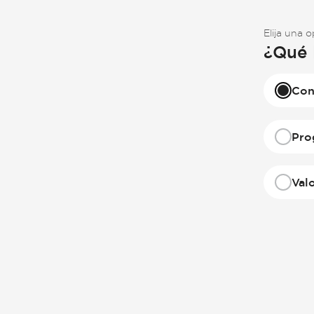
Elija una 
¿Qué 
Con
Pro
Val