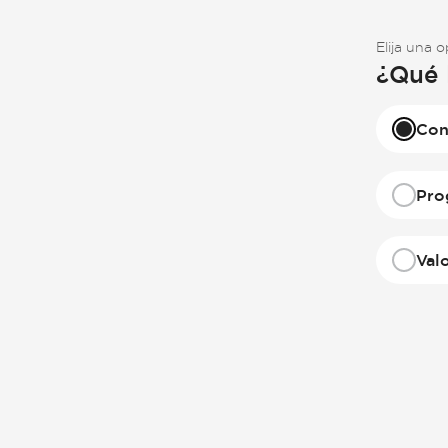
Elija una 
¿Qué 
Con
Pro
Val